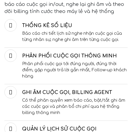
báo cáo cuộc gọi in/out, nghe lại ghi âm và theo
dõi billing tính cước theo máy lẻ và hệ thống
THỐNG KÊ SỐ LIỆU
Báo cáo chi tiết lịch sử nghe nhận cuộc gọi của
từng nhân sự, nghe ghi âm trên từng cuộc gọi.
PHÂN PHỐI CUỘC GỌI THÔNG MINH
Phân phối cuộc gọi tới đúng người, đúng thời
điểm, gặp người trả lời gần nhất, Follow-up khách
hàng
GHI ÂM CUỘC GỌI, BILLING AGENT
Có thể phân quyền xem báo cáo, bật/tắt ghi âm
các cuộc gọi và phân bổ chi phí qua hệ thống
billing thông minh
QUẢN LÝ LỊCH SỬ CUỘC GỌI