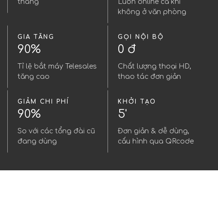
tháng
Luôn online cả khi
không ở văn phòng
GIA TĂNG
GỌI NỘI BỘ
90%
0 đ
Tỉ lệ bắt máy Telesales
Chất lượng thoại HD,
tăng cao
thao tác đơn giản
GIẢM CHI PHÍ
KHỞI TẠO
90%
5'
So với các tổng đài cũ
Đơn giản & dễ dùng,
đang dùng
cấu hình qua QRcode
Tính năng 3CX.Mobile trên
smartphone