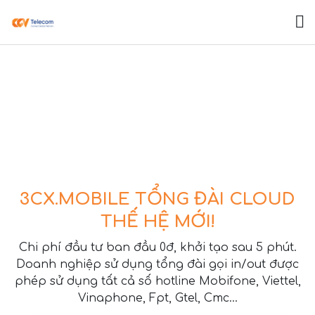
Giới thiệu
Lợi ích
Trên Mobile
Trên máy tính
3CX.MOBILE TỔNG ĐÀI CLOUD
THẾ HỆ MỚI!
Công cụ cho quản lý
Chi phí đầu tư ban đầu 0đ, khởi tạo sau 5 phút.
Doanh nghiệp sử dụng tổng đài gọi in/out được
Bảng giá
phép sử dụng tất cả số hotline Mobifone, Viettel,
Vinaphone, Fpt, Gtel, Cmc...